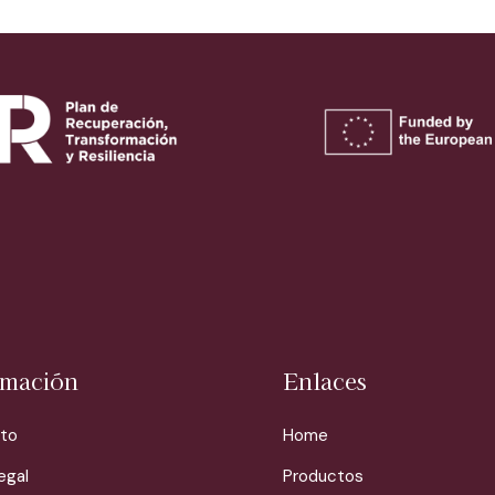
rmación
Enlaces
to
Home
egal
Productos