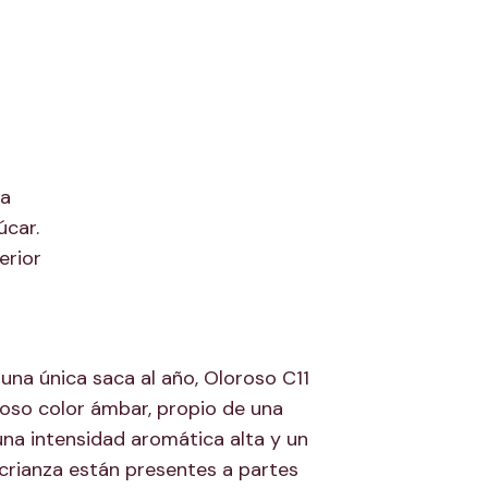
na
úcar.
erior
una única saca al año, Oloroso C11
ioso color ámbar, propio de una
una intensidad aromática alta y un
crianza están presentes a partes